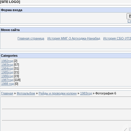
[
SITE LOGO
]
Форма входа
В
Ст
Меню сайта
Главная страница
История ММГ-3 Артходжа-Нанабад
История СБО-УПЗ 
Categories
1982год
[2]
1983год
[57]
1984год
[31]
1985год
[21]
1986год
[23]
1987год
[118]
1988 год
[0]
Главная
»
Фотоальбом
»
Рейды и проводки колонн
»
1983год
» Фотография 6