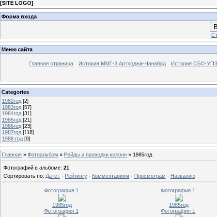
[
SITE LOGO
]
Форма входа
В
Ст
Меню сайта
Главная страница
История ММГ-3 Артходжа-Нанабад
История СБО-УПЗ 
Categories
1982год
[2]
1983год
[57]
1984год
[31]
1985год
[21]
1986год
[23]
1987год
[118]
1988 год
[0]
Главная
»
Фотоальбом
»
Рейды и проводки колонн
» 1985год
Фотографий в альбоме
:
21
Сортировать по
:
Дате
·
Рейтингу
·
Комментариям
·
Просмотрам
·
Названию
Фотография 1
Фотография 1
1985год
1985год
Фотография 1
Фотография 1