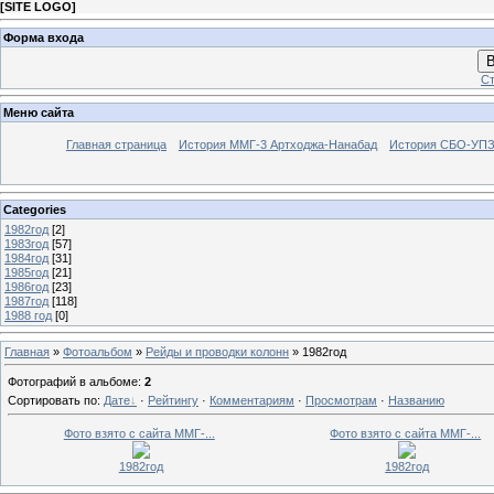
[
SITE LOGO
]
Форма входа
В
Ст
Меню сайта
Главная страница
История ММГ-3 Артходжа-Нанабад
История СБО-УПЗ 
Categories
1982год
[2]
1983год
[57]
1984год
[31]
1985год
[21]
1986год
[23]
1987год
[118]
1988 год
[0]
Главная
»
Фотоальбом
»
Рейды и проводки колонн
» 1982год
Фотографий в альбоме
:
2
Сортировать по
:
Дате
·
Рейтингу
·
Комментариям
·
Просмотрам
·
Названию
Фото взято с сайта ММГ-...
Фото взято с сайта ММГ-...
1982год
1982год