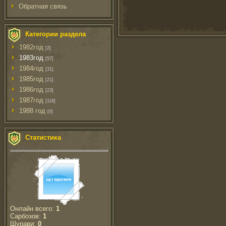
Обратная связь
Категории раздела
1982год
[2]
1983год
[57]
1984год
[31]
1985год
[21]
1986год
[23]
1987год
[118]
1988 год
[0]
Статистика
Онлайн всего:
1
Сарбозов:
1
Шурави:
0