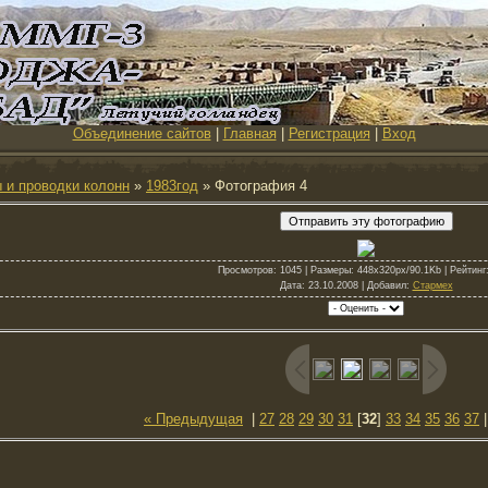
Объединение сайтов
|
Главная
|
Регистрация
|
Вход
 и проводки колонн
»
1983год
» Фотография 4
Просмотров
: 1045 |
Размеры
: 448x320px/90.1Kb |
Рейтинг
Дата
: 23.10.2008 |
Добавил
:
Стармех
« Предыдущая
|
27
28
29
30
31
[
32
]
33
34
35
36
37