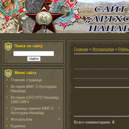
Поиск по сайту
Главная
»
Фотоальбом
»
Рейды
Меню сайта
Главная страница
История ММГ-3 Артходжа-
Нанабад
История СБО-УПЗ Нанабад
1980-1987г.
Страница памяти ММГ-3
Артходжа-Нанабад
Фотоальбом
Всего комментариев
:
0
Курилка