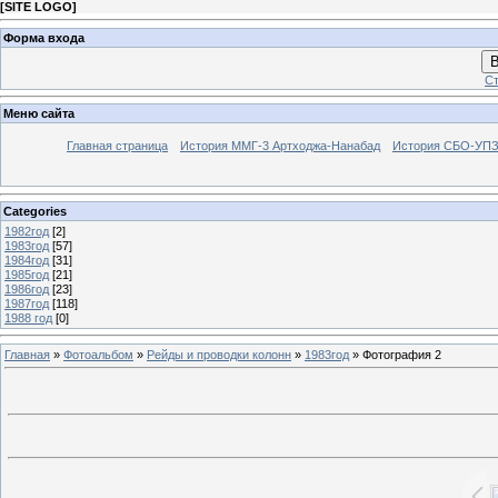
[
SITE LOGO
]
Форма входа
В
Ст
Меню сайта
Главная страница
История ММГ-3 Артходжа-Нанабад
История СБО-УПЗ 
Categories
1982год
[2]
1983год
[57]
1984год
[31]
1985год
[21]
1986год
[23]
1987год
[118]
1988 год
[0]
Главная
»
Фотоальбом
»
Рейды и проводки колонн
»
1983год
» Фотография 2