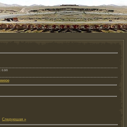
: 0.0/0
змере
|
Следующая »