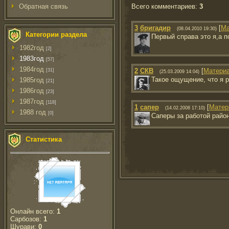
Всего комментариев
:
3
Обратная связь
3
бригадир
[
Ма
(08.04.2010 19:30)
Категории раздела
Первый справа это я,а п
1982год
[2]
1983год
[57]
1984год
2
СКВ
[
Матери
[31]
(25.03.2009 14:04)
Такое ощущение, что я 
1985год
[21]
1986год
[23]
1987год
[118]
1
сапер
[
Матер
(14.02.2008 17:10)
1988 год
[0]
Саперы за работой райо
Статистика
Онлайн всего:
1
Сарбозов:
1
Шурави:
0