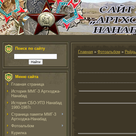
Поиск по сайту
Главная
»
Фотоальбом
»
Рейды
Меню сайта
Главная страница
История ММГ-3 Артходжа-
Нанабад
История СБО-УПЗ Нанабад
1980-1987г.
Страница памяти ММГ-3
Артходжа-Нанабад
Фотоальбом
Курилка