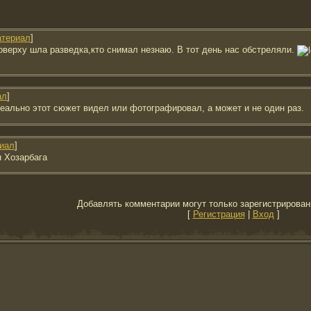
териал
]
оверху шла разведка,кто снимал незнаю. В тот день нас обстреляли.
ал
]
реально этот сюжет видел или фотографировал, а может и не один раз.
иал
]
н Хозарбага
Добавлять комментарии могут только зарегистрирован
[
Регистрация
|
Вход
]