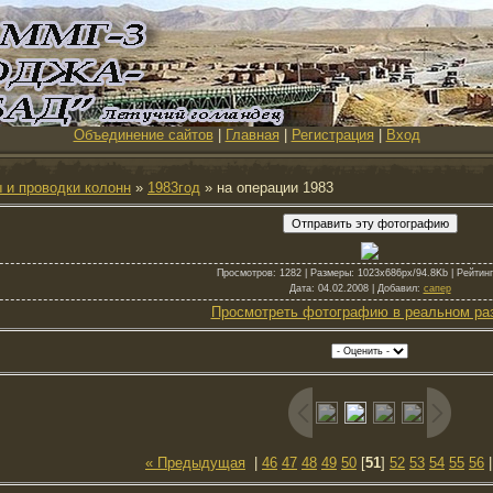
Объединение сайтов
|
Главная
|
Регистрация
|
Вход
 и проводки колонн
»
1983год
» на операции 1983
Просмотров
: 1282 |
Размеры
: 1023x686px/94.8Kb |
Рейтинг
Дата
: 04.02.2008 |
Добавил
:
сапер
Просмотреть фотографию в реальном ра
« Предыдущая
|
46
47
48
49
50
[
51
]
52
53
54
55
56