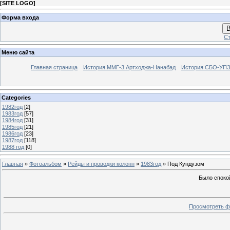
[
SITE LOGO
]
Форма входа
В
Ст
Меню сайта
Главная страница
История ММГ-3 Артходжа-Нанабад
История СБО-УПЗ 
Categories
1982год
[2]
1983год
[57]
1984год
[31]
1985год
[21]
1986год
[23]
1987год
[118]
1988 год
[0]
Главная
»
Фотоальбом
»
Рейды и проводки колонн
»
1983год
» Под Кундузом
Было споко
Просмотреть ф