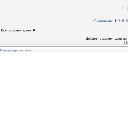
« Предыдущая
|
47
48
4
Всего комментариев
:
0
Добавлять комментарии могу
[
Р
Полная версия сайта