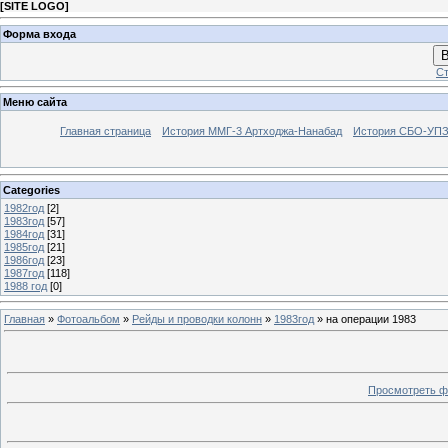
[
SITE LOGO
]
Форма входа
В
Ст
Меню сайта
Главная страница
История ММГ-3 Артходжа-Нанабад
История СБО-УПЗ 
Categories
1982год
[2]
1983год
[57]
1984год
[31]
1985год
[21]
1986год
[23]
1987год
[118]
1988 год
[0]
Главная
»
Фотоальбом
»
Рейды и проводки колонн
»
1983год
» на операции 1983
Просмотреть ф