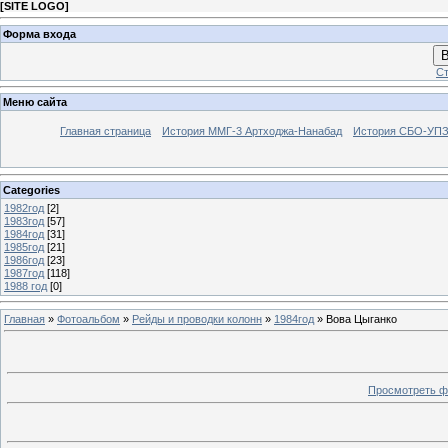
[
SITE LOGO
]
Форма входа
В
Ст
Меню сайта
Главная страница
История ММГ-3 Артходжа-Нанабад
История СБО-УПЗ 
Categories
1982год
[2]
1983год
[57]
1984год
[31]
1985год
[21]
1986год
[23]
1987год
[118]
1988 год
[0]
Главная
»
Фотоальбом
»
Рейды и проводки колонн
»
1984год
» Вова Цыганко
Просмотреть ф