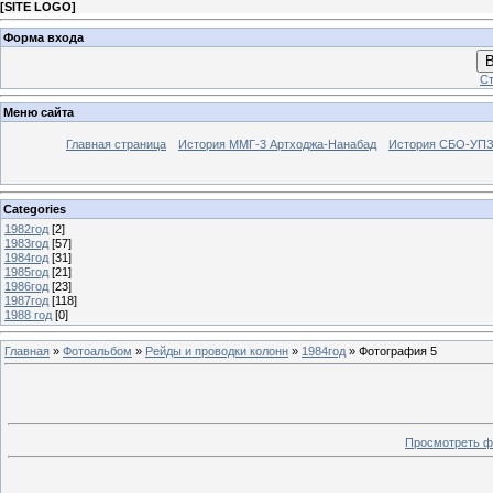
[
SITE LOGO
]
Форма входа
В
Ст
Меню сайта
Главная страница
История ММГ-3 Артходжа-Нанабад
История СБО-УПЗ 
Categories
1982год
[2]
1983год
[57]
1984год
[31]
1985год
[21]
1986год
[23]
1987год
[118]
1988 год
[0]
Главная
»
Фотоальбом
»
Рейды и проводки колонн
»
1984год
» Фотография 5
Просмотреть ф