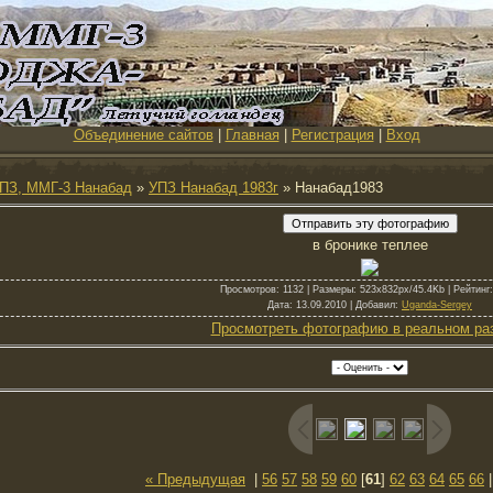
Объединение сайтов
|
Главная
|
Регистрация
|
Вход
ПЗ, ММГ-3 Нанабад
»
УПЗ Нанабад 1983г
» Нанабад1983
в бронике теплее
Просмотров
: 1132 |
Размеры
: 523x832px/45.4Kb |
Рейтинг
Дата
: 13.09.2010 |
Добавил
:
Uganda-Sergey
Просмотреть фотографию в реальном ра
« Предыдущая
|
56
57
58
59
60
[
61
]
62
63
64
65
66