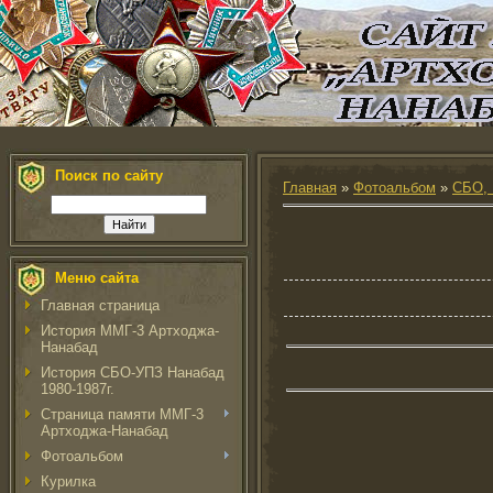
Поиск по сайту
Главная
»
Фотоальбом
»
СБО, 
Меню сайта
Главная страница
История ММГ-3 Артходжа-
Нанабад
История СБО-УПЗ Нанабад
1980-1987г.
Страница памяти ММГ-3
Артходжа-Нанабад
Фотоальбом
Курилка