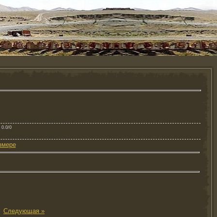
: 0.0/0
змере
|
Следующая »