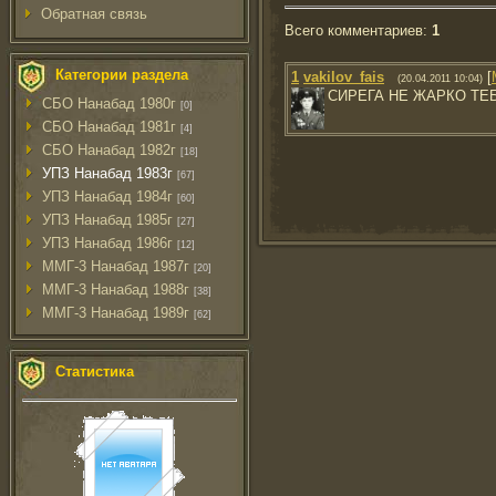
Обратная связь
Всего комментариев
:
1
Категории раздела
1
vakilov_fais
[
(20.04.2011 10:04)
СИРЕГА НЕ ЖАРКО ТЕ
СБО Нанабад 1980г
[0]
СБО Нанабад 1981г
[4]
СБО Нанабад 1982г
[18]
УПЗ Нанабад 1983г
[67]
УПЗ Нанабад 1984г
[60]
УПЗ Нанабад 1985г
[27]
УПЗ Нанабад 1986г
[12]
ММГ-3 Нанабад 1987г
[20]
ММГ-3 Нанабад 1988г
[38]
ММГ-3 Нанабад 1989г
[62]
Статистика