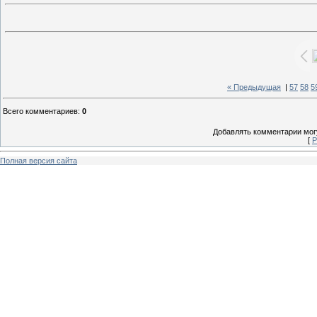
« Предыдущая
|
57
58
5
Всего комментариев
:
0
Добавлять комментарии могу
[
Р
Полная версия сайта