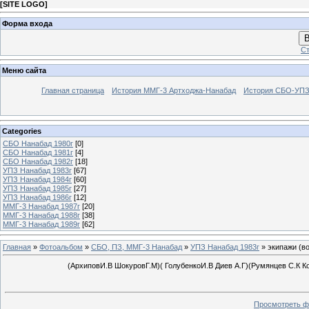
[
SITE LOGO
]
Форма входа
В
Ст
Меню сайта
Главная страница
История ММГ-3 Артходжа-Нанабад
История СБО-УПЗ 
Categories
СБО Нанабад 1980г
[0]
СБО Нанабад 1981г
[4]
СБО Нанабад 1982г
[18]
УПЗ Нанабад 1983г
[67]
УПЗ Нанабад 1984г
[60]
УПЗ Нанабад 1985г
[27]
УПЗ Нанабад 1986г
[12]
ММГ-3 Нанабад 1987г
[20]
ММГ-3 Нанабад 1988г
[38]
ММГ-3 Нанабад 1989г
[62]
Главная
»
Фотоальбом
»
СБО, ПЗ, ММГ-3 Нанабад
»
УПЗ Нанабад 1983г
» экипажи (в
(АрхиповИ.В ШокуровГ.М)( ГолубенкоИ.В Диев А.Г)(Румянцев С.К К
Просмотреть ф