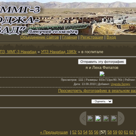
Объединение сайтов
|
Главная
|
Регистрация
|
Вход
ПЗ, ММГ-3 Нанабад
»
УПЗ Нанабад 1983г
» в госпитале
я и Леха Филатов
Просмотров
: 1111 |
Размеры
: 933x713px/80.7Kb |
Рейтинг
:
Дата
: 13.09.2010 |
Добавил
:
Uganda-Sergey
Просмотреть фотографию в реальном ра
« Предыдущая
|
52
53
54
55
56
[
57
]
58
59
60
61
62