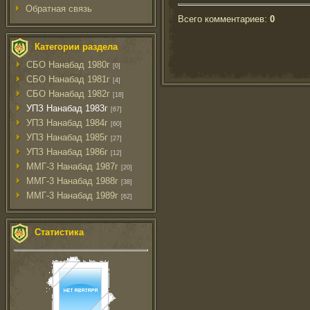
Обратная связь
Всего комментариев
:
0
Категории раздела
СБО Нанабад 1980г
[0]
СБО Нанабад 1981г
[4]
СБО Нанабад 1982г
[18]
УПЗ Нанабад 1983г
[67]
УПЗ Нанабад 1984г
[60]
УПЗ Нанабад 1985г
[27]
УПЗ Нанабад 1986г
[12]
ММГ-3 Нанабад 1987г
[20]
ММГ-3 Нанабад 1988г
[38]
ММГ-3 Нанабад 1989г
[62]
Статистика