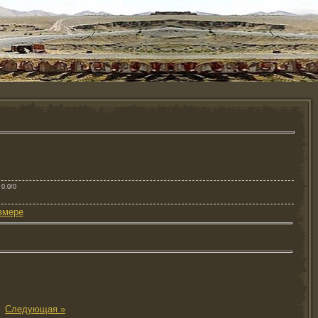
 0.0/0
змере
|
Следующая »