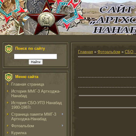
Поиск по сайту
Главная
»
Фотоальбом
»
СБО, 
Меню сайта
Главная страница
История ММГ-3 Артходжа-
Нанабад
История СБО-УПЗ Нанабад
1980-1987г.
Страница памяти ММГ-3
Артходжа-Нанабад
Фотоальбом
Курилка