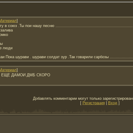
Материал
]
юз .Ты пои нашу песню ....................................................................
 залива
ромко
ны
ие люди
ока шурави . шурави солдат зур .Так говарили сарбозы .....................
Материал
]
О ЕЩЕ ДАМОИ ДМБ СКОРО
Добавлять комментарии могут только зарегистрирован
[
Регистрация
|
Вход
]