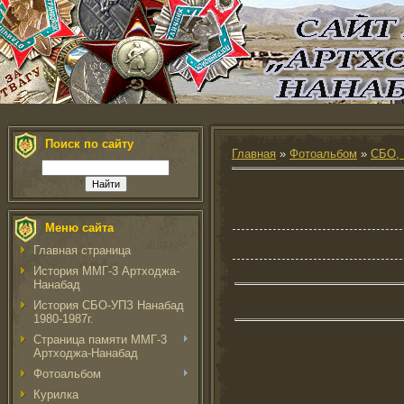
Поиск по сайту
Главная
»
Фотоальбом
»
СБО, 
Меню сайта
Главная страница
История ММГ-3 Артходжа-
Нанабад
История СБО-УПЗ Нанабад
1980-1987г.
Страница памяти ММГ-3
Артходжа-Нанабад
Фотоальбом
Курилка