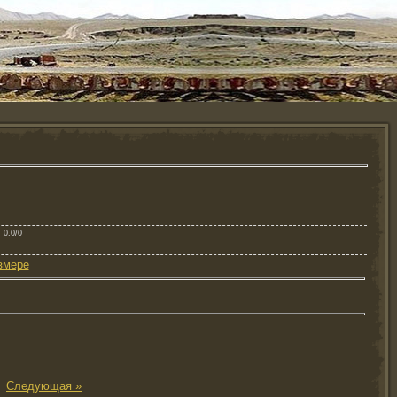
: 0.0/0
змере
|
Следующая »