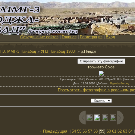
Объединение сайтов
|
Главная
|
Регистрация
|
Вход
ПЗ, ММГ-3 Нанабад
»
УПЗ Нанабад 1983г
» р.Пяндж
горы-это Союз
Просмотров
: 1852 |
Размеры
: 904x621px/36.8Kb |
Рейтинг
Дата
: 13.09.2010 |
Добавил
:
Uganda-Sergey
Просмотреть фотографию в реальном ра
« Предыдущая
|
54
55
56
57
58
[
59
]
60
61
62
63
64