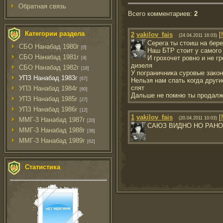
Обратная связь
Всего комментариев
:
2
Категории раздела
2
vakilov_fais
[
(24.04.2011 16:03)
Серега ты стоиш на берегу в со
СБО Нанабад 1980г
[0]
Наш БТР стоит у самого
СБО Нанабад 1981г
И грохочет ровно и не г
[4]
дизеля
СБО Нанабад 1982г
[18]
У пограничника суровые зако
УПЗ Нанабад 1983г
[67]
Нельзя нам спать когда друг
спят
УПЗ Нанабад 1984г
[60]
Дальше не помню ты продалжаи П
УПЗ Нанабад 1985г
[27]
УПЗ Нанабад 1986г
[12]
1
vakilov_fais
[
(20.04.2011 10:03)
ММГ-3 Нанабад 1987г
[20]
САЮЗ ВИДНО НО РАН
ММГ-3 Нанабад 1988г
[38]
ММГ-3 Нанабад 1989г
[62]
Статистика