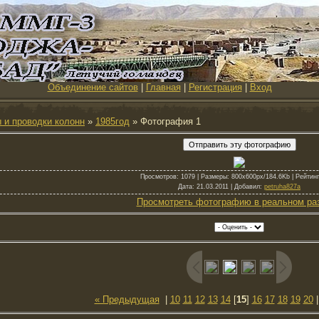
Объединение сайтов
|
Главная
|
Регистрация
|
Вход
 и проводки колонн
»
1985год
» Фотография 1
Просмотров
: 1079 |
Размеры
: 800x600px/184.6Kb |
Рейтинг
Дата
: 21.03.2011 |
Добавил
:
petruha827a
Просмотреть фотографию в реальном ра
« Предыдущая
|
10
11
12
13
14
[
15
]
16
17
18
19
20