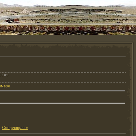
: 0.0/0
змере
|
Следующая »