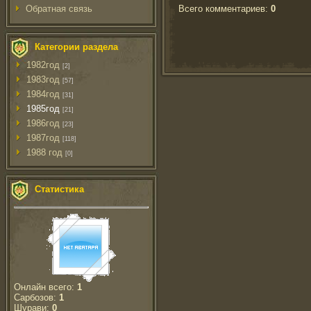
Всего комментариев
:
0
Обратная связь
Категории раздела
1982год
[2]
1983год
[57]
1984год
[31]
1985год
[21]
1986год
[23]
1987год
[118]
1988 год
[0]
Статистика
Онлайн всего:
1
Сарбозов:
1
Шурави:
0