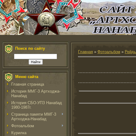
Поиск по сайту
Главная
»
Фотоальбом
»
Рейды
Меню сайта
Главная страница
История ММГ-3 Артходжа-
Нанабад
История СБО-УПЗ Нанабад
1980-1987г.
Страница памяти ММГ-3
Артходжа-Нанабад
Фотоальбом
Курилка