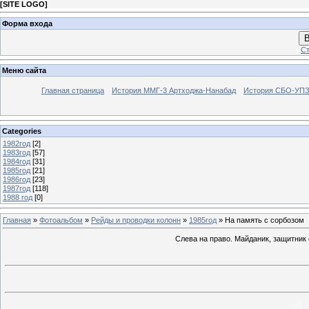
[
SITE LOGO
]
Форма входа
В
Ст
Меню сайта
Главная страница
История ММГ-3 Артходжа-Нанабад
История СБО-УПЗ 
Categories
1982год
[2]
1983год
[57]
1984год
[31]
1985год
[21]
1986год
[23]
1987год
[118]
1988 год
[0]
Главная
»
Фотоальбом
»
Рейды и проводки колонн
»
1985год
» На память с сорбозом
Слева на право. Майданик, защитник 