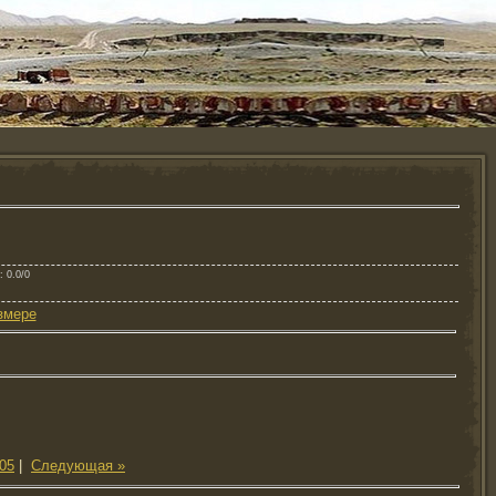
: 0.0/0
змере
05
|
Следующая »