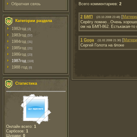
Всего комментариев
:
2
Обратная связь
2
БМП
[
Матери
(23.10.2008 23:48)
Категории раздела
Серёгу помню...Очень хорошо
ом на БМП-862. Естькакая-то
1982год
[2]
1983год
[57]
1
Goga
[
Матер
(11.02.2008 21:30)
1984год
[31]
Сергей Голота на блоке
1985год
[21]
1986год
[23]
1987год
[118]
1988 год
[0]
Статистика
Онлайн всего:
1
Сарбозов:
1
Шурави:
0