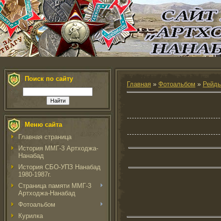
Поиск по сайту
Главная
»
Фотоальбом
»
Рейды
Меню сайта
Главная страница
История ММГ-3 Артходжа-
Нанабад
История СБО-УПЗ Нанабад
1980-1987г.
Страница памяти ММГ-3
Артходжа-Нанабад
Фотоальбом
Курилка