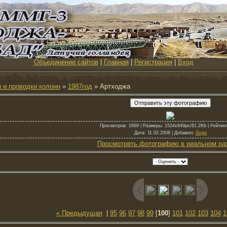
Объединение сайтов
|
Главная
|
Регистрация
|
Вход
 и проводки колонн
»
1987год
» Артходжа
Просмотров
: 1669 |
Размеры
: 1524x849px/81.2Kb |
Рейтинг
Дата
: 11.02.2008 |
Добавил
:
Goga
Просмотреть фотографию в реальном ра
« Предыдущая
|
95
96
97
98
99
[
100
]
101
102
103
104
1