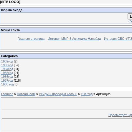
[
SITE LOGO
]
Форма входа
В
Ст
Меню сайта
Главная страница
История ММГ-3 Артходжа-Нанабад
История СБО-УПЗ 
Categories
1982год
[2]
1983год
[57]
1984год
[31]
1985год
[21]
1986год
[23]
1987год
[118]
1988 год
[0]
Главная
»
Фотоальбом
»
Рейды и проводки колонн
»
1987год
» Артходжа
Просмотреть ф