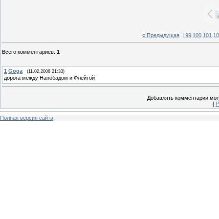
« Предыдущая
|
99
100
101
10
Всего комментариев
:
1
1
Goga
(11.02.2008 21:33)
дорога между Нанобадом и Флейтой
Добавлять комментарии могу
[
Р
Полная версия сайта