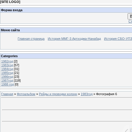
[
SITE LOGO
]
Форма входа
В
Ст
Меню сайта
Главная страница
История ММГ-3 Артходжа-Нанабад
История СБО-УПЗ 
Categories
1982год
[2]
1983год
[57]
1984год
[31]
1985год
[21]
1986год
[23]
1987год
[118]
1988 год
[0]
Главная
»
Фотоальбом
»
Рейды и проводки колонн
»
1983год
» Фотография 6