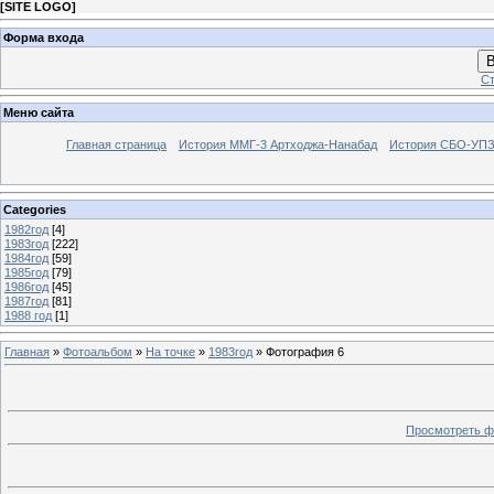
[
SITE LOGO
]
Форма входа
В
Ст
Меню сайта
Главная страница
История ММГ-3 Артходжа-Нанабад
История СБО-УПЗ 
Categories
1982год
[4]
1983год
[222]
1984год
[59]
1985год
[79]
1986год
[45]
1987год
[81]
1988 год
[1]
Главная
»
Фотоальбом
»
На точке
»
1983год
» Фотография 6
Просмотреть ф