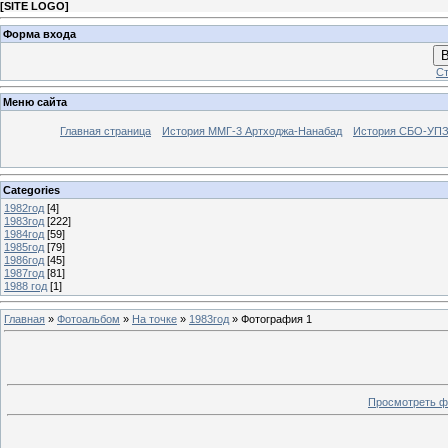
[
SITE LOGO
]
Форма входа
В
Ст
Меню сайта
Главная страница
История ММГ-3 Артходжа-Нанабад
История СБО-УПЗ 
Categories
1982год
[4]
1983год
[222]
1984год
[59]
1985год
[79]
1986год
[45]
1987год
[81]
1988 год
[1]
Главная
»
Фотоальбом
»
На точке
»
1983год
» Фотография 1
Просмотреть ф