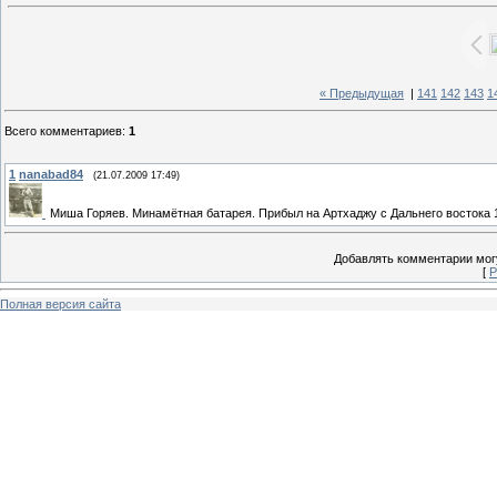
« Предыдущая
|
141
142
143
1
Всего комментариев
:
1
1
nanabad84
(21.07.2009 17:49)
Миша Горяев. Минамётная батарея. Прибыл на Артхаджу с Дальнего востока 1
Добавлять комментарии могу
[
Р
Полная версия сайта