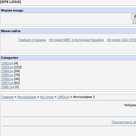
[
SITE LOGO
]
Форма входа
В
Ст
Меню сайта
Главная страница
История ММГ-3 Артходжа-Нанабад
История СБО-УПЗ 
Categories
1982год
[4]
1983год
[222]
1984год
[59]
1985год
[79]
1986год
[45]
1987год
[81]
1988 год
[1]
Главная
»
Фотоальбом
»
На точке
»
1983год
» Фотография 2
Чебури
Просмотреть ф