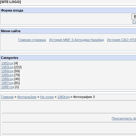
[
SITE LOGO
]
Форма входа
В
Ст
Меню сайта
Главная страница
История ММГ-3 Артходжа-Нанабад
История СБО-УПЗ 
Categories
1982год
[4]
1983год
[222]
1984год
[59]
1985год
[79]
1986год
[45]
1987год
[81]
1988 год
[1]
Главная
»
Фотоальбом
»
На точке
»
1983год
» Фотография 3
Просмотреть ф