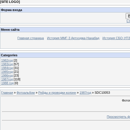
[
SITE LOGO
]
Форма входа
В
Ст
Меню сайта
Главная страница
История ММГ-3 Артходжа-Нанабад
История СБО-УПЗ 
Categories
1982год
[2]
1983год
[57]
1984год
[31]
1985год
[21]
1986год
[23]
1987год
[118]
1988 год
[0]
Главная
»
Фотоальбом
»
Рейды и проводки колонн
»
1987год
» SDC10053
Фото
Просмотреть ф