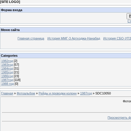
[
SITE LOGO
]
Форма входа
В
Ст
Меню сайта
Главная страница
История ММГ-3 Артходжа-Нанабад
История СБО-УПЗ 
Categories
1982год
[2]
1983год
[57]
1984год
[31]
1985год
[21]
1986год
[23]
1987год
[118]
1988 год
[0]
Главная
»
Фотоальбом
»
Рейды и проводки колонн
»
1987год
» SDC10050
Фото
Просмотреть ф