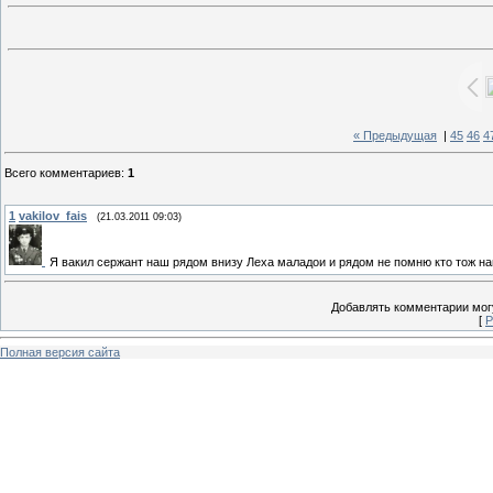
« Предыдущая
|
45
46
4
Всего комментариев
:
1
1
vakilov_fais
(21.03.2011 09:03)
Я вакил сержант наш рядом внизу Леха маладои и рядом не помню кто тож наш минам
Добавлять комментарии могу
[
Р
Полная версия сайта