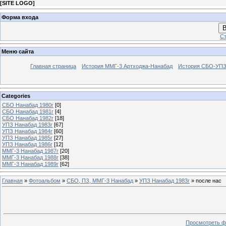
[
SITE LOGO
]
Форма входа
В
Ст
Меню сайта
Главная страница
История ММГ-3 Артходжа-Нанабад
История СБО-УПЗ 
Categories
СБО Нанабад 1980г
[0]
СБО Нанабад 1981г
[4]
СБО Нанабад 1982г
[18]
УПЗ Нанабад 1983г
[67]
УПЗ Нанабад 1984г
[60]
УПЗ Нанабад 1985г
[27]
УПЗ Нанабад 1986г
[12]
ММГ-3 Нанабад 1987г
[20]
ММГ-3 Нанабад 1988г
[38]
ММГ-3 Нанабад 1989г
[62]
Главная
»
Фотоальбом
»
СБО, ПЗ, ММГ-3 Нанабад
»
УПЗ Нанабад 1983г
» после нас
Просмотреть ф