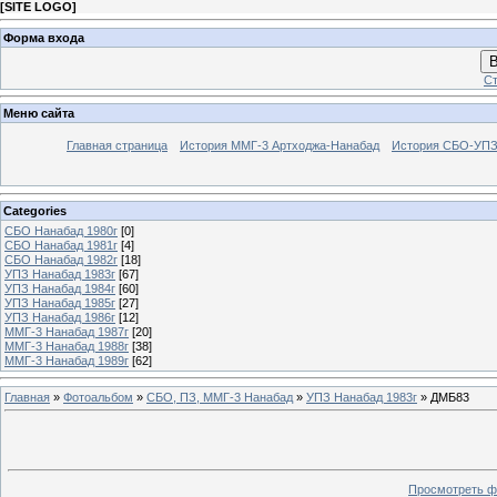
[
SITE LOGO
]
Форма входа
В
Ст
Меню сайта
Главная страница
История ММГ-3 Артходжа-Нанабад
История СБО-УПЗ 
Categories
СБО Нанабад 1980г
[0]
СБО Нанабад 1981г
[4]
СБО Нанабад 1982г
[18]
УПЗ Нанабад 1983г
[67]
УПЗ Нанабад 1984г
[60]
УПЗ Нанабад 1985г
[27]
УПЗ Нанабад 1986г
[12]
ММГ-3 Нанабад 1987г
[20]
ММГ-3 Нанабад 1988г
[38]
ММГ-3 Нанабад 1989г
[62]
Главная
»
Фотоальбом
»
СБО, ПЗ, ММГ-3 Нанабад
»
УПЗ Нанабад 1983г
» ДМБ83
Просмотреть ф