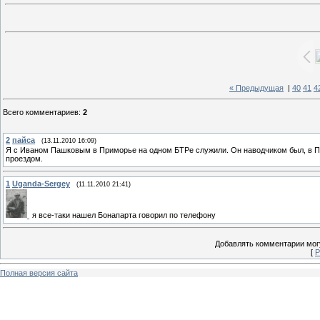
« Предыдущая
|
40
41
4
Всего комментариев
:
2
2
пайса
(13.11.2010 16:09)
Я с Иваном Пашковым в Приморье на одном БТРе служили. Он наводчиком был, в Пя
проездом.
1
Uganda-Sergey
(11.11.2010 21:41)
я все-таки нашел Бонапарта говорил по телефону
Добавлять комментарии могу
[
Р
Полная версия сайта