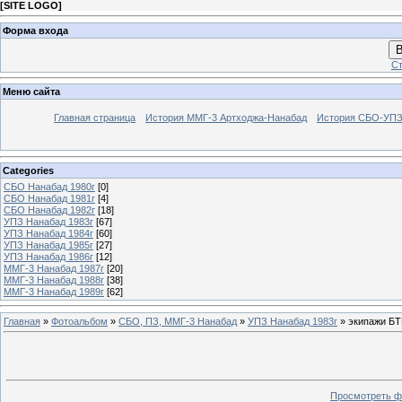
[
SITE LOGO
]
Форма входа
В
Ст
Меню сайта
Главная страница
История ММГ-3 Артходжа-Нанабад
История СБО-УПЗ 
Categories
СБО Нанабад 1980г
[0]
СБО Нанабад 1981г
[4]
СБО Нанабад 1982г
[18]
УПЗ Нанабад 1983г
[67]
УПЗ Нанабад 1984г
[60]
УПЗ Нанабад 1985г
[27]
УПЗ Нанабад 1986г
[12]
ММГ-3 Нанабад 1987г
[20]
ММГ-3 Нанабад 1988г
[38]
ММГ-3 Нанабад 1989г
[62]
Главная
»
Фотоальбом
»
СБО, ПЗ, ММГ-3 Нанабад
»
УПЗ Нанабад 1983г
» экипажи БТ
Просмотреть ф