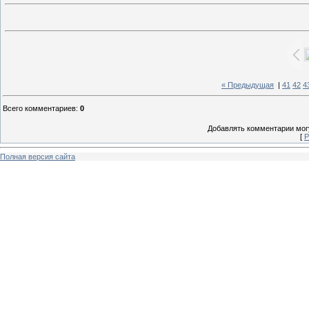
« Предыдущая
|
41
42
4
Всего комментариев
:
0
Добавлять комментарии могу
[
Р
Полная версия сайта