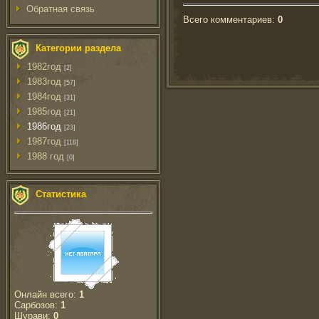
Обратная связь
Всего комментариев
:
0
Категории раздела
1982год
[2]
1983год
[57]
1984год
[31]
1985год
[21]
1986год
[23]
1987год
[118]
1988 год
[0]
Статистика
Онлайн всего:
1
Сарбозов:
1
Шурави:
0