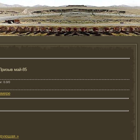
Призыв май-85
нг
: 0.0/0
змере
дующая »