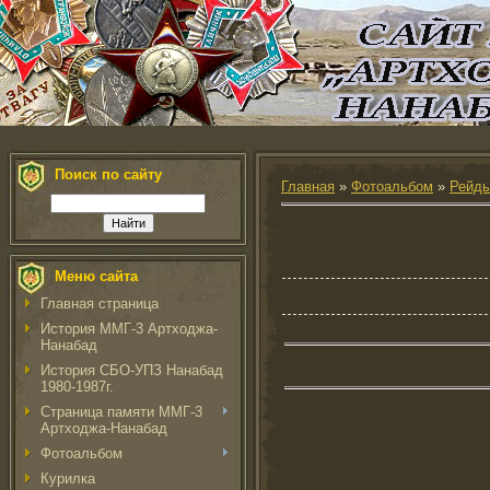
Поиск по сайту
Главная
»
Фотоальбом
»
Рейды
Меню сайта
Главная страница
История ММГ-3 Артходжа-
Нанабад
История СБО-УПЗ Нанабад
1980-1987г.
Страница памяти ММГ-3
Артходжа-Нанабад
Фотоальбом
Курилка