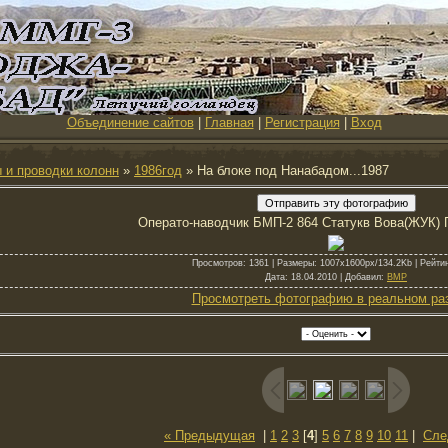
Объединение сайтов
|
Главная
|
Регистрация
|
Вход
 и проводки колонн
»
1986год
» На блоке под Нанабадом...1987
Операто-наводчик БМП-2 864 Статукв Вова(ЖУК) 
Просмотров
: 1361 |
Размеры
: 1007x1600px/134.2Kb |
Рейти
Дата
: 18.04.2010 |
Добавил
:
BMP
Просмотреть фотографию в реальном ра
« Предыдущая
|
1
2
3
[
4
]
5
6
7
8
9
10
11
|
Сле