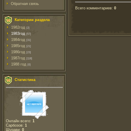
Обратная связь
Всего комментариев
:
0
Категории раздела
1982год
[2]
1983год
[57]
1984год
[31]
1985год
[21]
1986год
[23]
1987год
[118]
1988 год
[0]
Статистика
Онлайн всего:
1
Сарбозов:
1
Шурави:
0