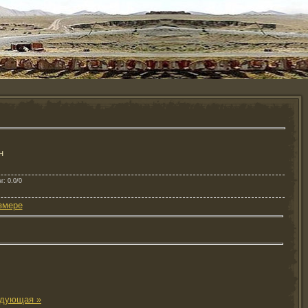
н
нг
: 0.0/0
змере
дующая »