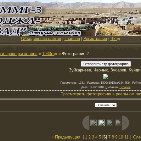
Объединение сайтов
|
Главная
|
Регистрация
|
Вход
 и проводки колонн
»
1983год
» Фотография 2
Зуйкарнеев, Черных, Зубарев, Куйди
Просмотров
: 1341 |
Размеры
: 1500x1015px/144.7Kb |
Рейти
Дата
: 14.02.2010 |
Добавил
:
Зубарев
Просмотреть фотографию в реальном ра
« Предыдущая
|
1
2
3
4
5
[
6
]
7
8
9
10
11
|
Сле