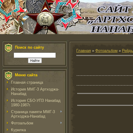
Поиск по сайту
Главная
»
Фотоальбом
»
Рейды
Меню сайта
Главная страница
История ММГ-3 Артходжа-
Нанабад
История СБО-УПЗ Нанабад
1980-1987г.
Страница памяти ММГ-3
Артходжа-Нанабад
Фотоальбом
Курилка