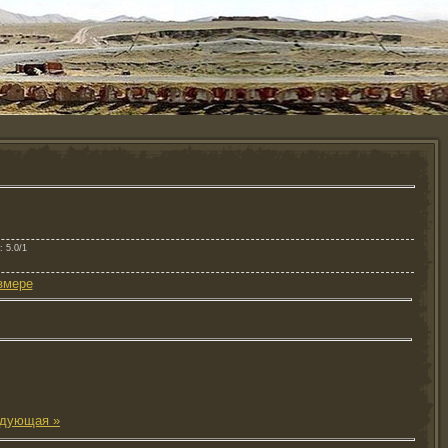
: 5.0/1
змере
дующая »