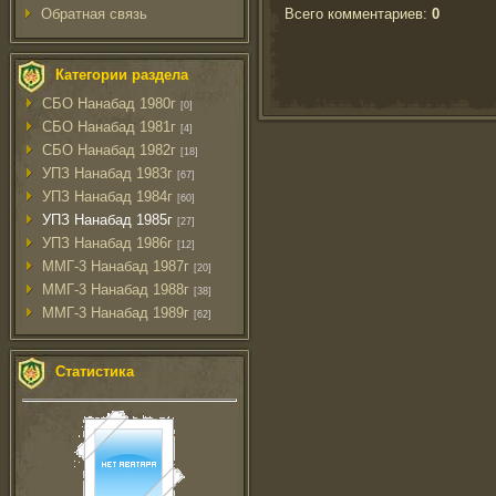
Всего комментариев
:
0
Обратная связь
Категории раздела
СБО Нанабад 1980г
[0]
СБО Нанабад 1981г
[4]
СБО Нанабад 1982г
[18]
УПЗ Нанабад 1983г
[67]
УПЗ Нанабад 1984г
[60]
УПЗ Нанабад 1985г
[27]
УПЗ Нанабад 1986г
[12]
ММГ-3 Нанабад 1987г
[20]
ММГ-3 Нанабад 1988г
[38]
ММГ-3 Нанабад 1989г
[62]
Статистика