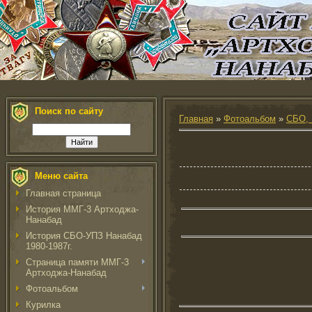
Поиск по сайту
Главная
»
Фотоальбом
»
СБО, 
Меню сайта
Главная страница
История ММГ-3 Артходжа-
Нанабад
История СБО-УПЗ Нанабад
1980-1987г.
Страница памяти ММГ-3
Артходжа-Нанабад
Фотоальбом
Курилка