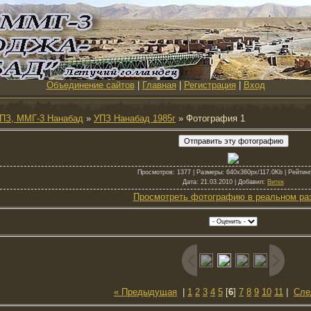
Объединение сайтов
|
Главная
|
Регистрация
|
Вход
ПЗ, ММГ-3 Нанабад
»
УПЗ Нанабад 1985г
» Фотография 1
Просмотров
: 1377 |
Размеры
: 640x360px/117.0Kb |
Рейтинг
Дата
: 21.03.2010 |
Добавил
:
Витек
Просмотреть фотографию в реальном ра
« Предыдущая
|
1
2
3
4
5
[
6
]
7
8
9
10
11
|
Сле