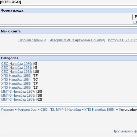
[
SITE LOGO
]
Форма входа
В
Ст
Меню сайта
Главная страница
История ММГ-3 Артходжа-Нанабад
История СБО-УПЗ 
Categories
СБО Нанабад 1980г
[0]
СБО Нанабад 1981г
[4]
СБО Нанабад 1982г
[18]
УПЗ Нанабад 1983г
[67]
УПЗ Нанабад 1984г
[60]
УПЗ Нанабад 1985г
[27]
УПЗ Нанабад 1986г
[12]
ММГ-3 Нанабад 1987г
[20]
ММГ-3 Нанабад 1988г
[38]
ММГ-3 Нанабад 1989г
[62]
Главная
»
Фотоальбом
»
СБО, ПЗ, ММГ-3 Нанабад
»
УПЗ Нанабад 1985г
» Фотография
Просмотреть ф