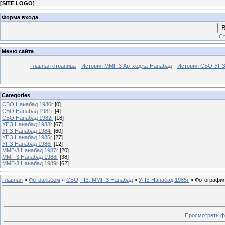
[
SITE LOGO
]
Форма входа
В
Ст
Меню сайта
Главная страница
История ММГ-3 Артходжа-Нанабад
История СБО-УПЗ 
Categories
СБО Нанабад 1980г
[0]
СБО Нанабад 1981г
[4]
СБО Нанабад 1982г
[18]
УПЗ Нанабад 1983г
[67]
УПЗ Нанабад 1984г
[60]
УПЗ Нанабад 1985г
[27]
УПЗ Нанабад 1986г
[12]
ММГ-3 Нанабад 1987г
[20]
ММГ-3 Нанабад 1988г
[38]
ММГ-3 Нанабад 1989г
[62]
Главная
»
Фотоальбом
»
СБО, ПЗ, ММГ-3 Нанабад
»
УПЗ Нанабад 1985г
» Фотография
Просмотреть ф