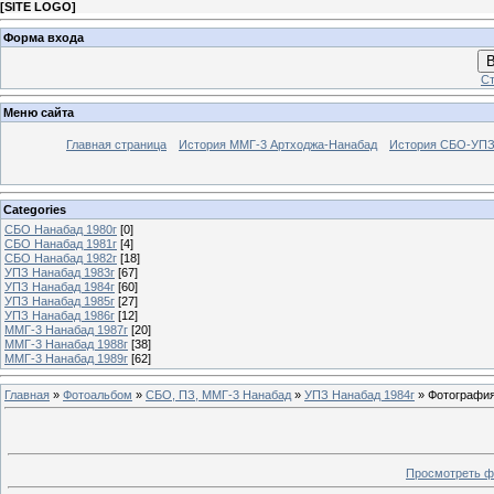
[
SITE LOGO
]
Форма входа
В
Ст
Меню сайта
Главная страница
История ММГ-3 Артходжа-Нанабад
История СБО-УПЗ 
Categories
СБО Нанабад 1980г
[0]
СБО Нанабад 1981г
[4]
СБО Нанабад 1982г
[18]
УПЗ Нанабад 1983г
[67]
УПЗ Нанабад 1984г
[60]
УПЗ Нанабад 1985г
[27]
УПЗ Нанабад 1986г
[12]
ММГ-3 Нанабад 1987г
[20]
ММГ-3 Нанабад 1988г
[38]
ММГ-3 Нанабад 1989г
[62]
Главная
»
Фотоальбом
»
СБО, ПЗ, ММГ-3 Нанабад
»
УПЗ Нанабад 1984г
» Фотография
Просмотреть ф