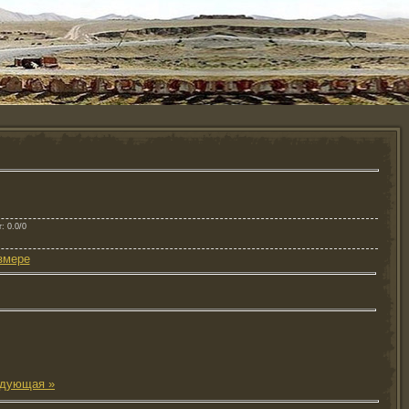
г
: 0.0/0
змере
дующая »