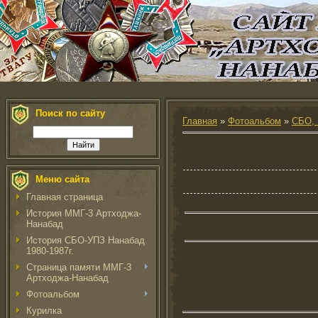
Поиск по сайту
Главная
»
Фотоальбом
»
СБО, 
Меню сайта
Главная страница
История ММГ-3 Артходжа-
Нанабад
История СБО-УПЗ Нанабад
1980-1987г.
Страница памяти ММГ-3
Артходжа-Нанабад
Фотоальбом
Курилка