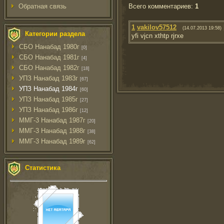
Всего комментариев
:
1
Обратная связь
1
vakilov57512
(14.07.2013 19:58)
Категории раздела
yfi vjcn xthtp rjrxe
СБО Нанабад 1980г
[0]
СБО Нанабад 1981г
[4]
СБО Нанабад 1982г
[18]
УПЗ Нанабад 1983г
[67]
УПЗ Нанабад 1984г
[60]
УПЗ Нанабад 1985г
[27]
УПЗ Нанабад 1986г
[12]
ММГ-3 Нанабад 1987г
[20]
ММГ-3 Нанабад 1988г
[38]
ММГ-3 Нанабад 1989г
[62]
Статистика