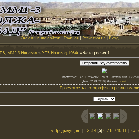
Объединение сайтов
|
Главная
|
Регистрация
|
Вход
ПЗ, ММГ-3 Нанабад
»
УПЗ Нанабад 1984г
» Фотография 1
Просмотров
: 1429 |
Размеры
: 1500x1125px/90.8Kb |
Рейтин
Дата
: 24.01.2010 |
Добавил
:
zenit
Просмотреть фотографию в реальном ра
« Предыдущая
|
1
2
3
4
[
5
]
6
7
8
9
10
11
|
Сле