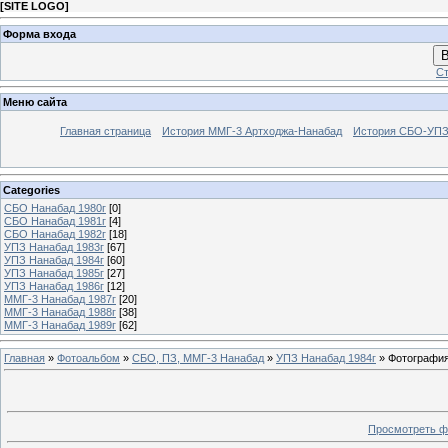
[
SITE LOGO
]
Форма входа
В
Ст
Меню сайта
Главная страница
История ММГ-3 Артходжа-Нанабад
История СБО-УПЗ 
Categories
СБО Нанабад 1980г
[0]
СБО Нанабад 1981г
[4]
СБО Нанабад 1982г
[18]
УПЗ Нанабад 1983г
[67]
УПЗ Нанабад 1984г
[60]
УПЗ Нанабад 1985г
[27]
УПЗ Нанабад 1986г
[12]
ММГ-3 Нанабад 1987г
[20]
ММГ-3 Нанабад 1988г
[38]
ММГ-3 Нанабад 1989г
[62]
Главная
»
Фотоальбом
»
СБО, ПЗ, ММГ-3 Нанабад
»
УПЗ Нанабад 1984г
» Фотография
Просмотреть ф