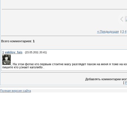
« Предыдущая
|
3
4
Всего комментариев
:
1
1
vakilov_fais
(23.05.2011 20:41)
На этои фотке кто первым стоитне магу разглядет пахож на меня я тоже на к
пишите кто узнает каголибо .
Добавлять комментарии могу
[
Р
Полная версия сайта