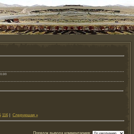
 0.0/0
5
116
|
Следующая »
Порядок вывода комментариев: