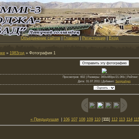
Объединение сайтов
|
Главная
|
Регистрация
|
Вход
чке
»
1983год
» Фотография 1
Просмотров
: 602 |
Размеры
: 360x480px/21.0Kb |
Рейтинг
:
Дата
: 31.07.2011 |
Добавил
:
Sergioafgan
« Предыдущая
|
106
107
108
109
110
[
111
]
112
113
114
11