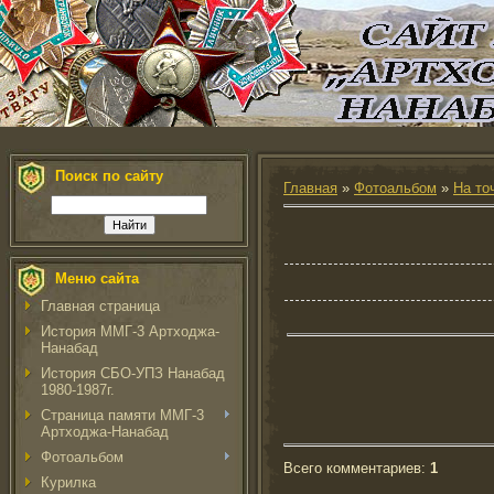
Поиск по сайту
Главная
»
Фотоальбом
»
На то
Меню сайта
Главная страница
История ММГ-3 Артходжа-
Нанабад
История СБО-УПЗ Нанабад
1980-1987г.
Страница памяти ММГ-3
Артходжа-Нанабад
Фотоальбом
Всего комментариев
:
1
Курилка