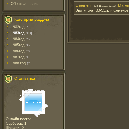
Обратная связь
1
semen
[
Матер
(18.11.2011 02:11)
Зил мто-ат 33-53хр и Семенов
Категории раздела
1982год
[4]
1983год
[222]
1984год
[59]
1985год
[79]
1986год
[45]
1987год
[81]
1988 год
[1]
Статистика
Онлайн всего:
1
Сарбозов:
1
Шурави:
0