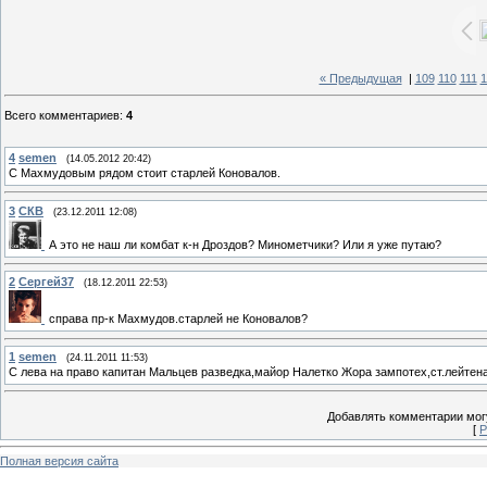
« Предыдущая
|
109
110
111
1
Всего комментариев
:
4
4
semen
(14.05.2012 20:42)
C Махмудовым рядом стоит старлей Коновалов.
3
СКВ
(23.12.2011 12:08)
А это не наш ли комбат к-н Дроздов? Минометчики? Или я уже путаю?
2
Сергей37
(18.12.2011 22:53)
справа пр-к Махмудов.старлей не Коновалов?
1
semen
(24.11.2011 11:53)
С лева на право капитан Мальцев разведка,майор Налетко Жора зампотех,ст.лейтен
Добавлять комментарии могу
[
Р
Полная версия сайта