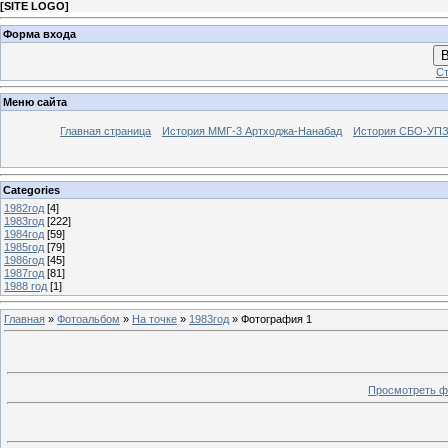
[
SITE LOGO
]
Форма входа
В
Ст
Меню сайта
Главная страница
История ММГ-3 Артходжа-Нанабад
История СБО-УПЗ 
Categories
1982год
[4]
1983год
[222]
1984год
[59]
1985год
[79]
1986год
[45]
1987год
[81]
1988 год
[1]
Главная
»
Фотоальбом
»
На точке
»
1983год
» Фотография 1
Просмотреть ф