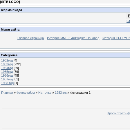
[
SITE LOGO
]
Форма входа
В
Ст
Меню сайта
Главная страница
История ММГ-3 Артходжа-Нанабад
История СБО-УПЗ 
Categories
1982год
[4]
1983год
[222]
1984год
[59]
1985год
[79]
1986год
[45]
1987год
[81]
1988 год
[1]
Главная
»
Фотоальбом
»
На точке
»
1983год
» Фотография 1
Просмотреть ф