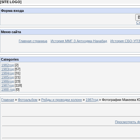
[
SITE LOGO
]
Форма входа
В
Ст
Меню сайта
Главная страница
История ММГ-3 Артходжа-Нанабад
История СБО-УПЗ 
Categories
1982год
[2]
1983год
[57]
1984год
[31]
1985год
[21]
1986год
[23]
1987год
[118]
1988 год
[0]
Главная
»
Фотоальбом
»
Рейды и проводки колонн
»
1987год
» Фотографии Макеева Юр
Просмотреть ф