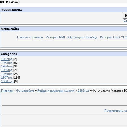
[
SITE LOGO
]
Форма входа
В
Ст
Меню сайта
Главная страница
История ММГ-3 Артходжа-Нанабад
История СБО-УПЗ 
Categories
1982год
[2]
1983год
[57]
1984год
[31]
1985год
[21]
1986год
[23]
1987год
[118]
1988 год
[0]
Главная
»
Фотоальбом
»
Рейды и проводки колонн
»
1987год
» Фотографии Макеева Юр
Просмотреть ф