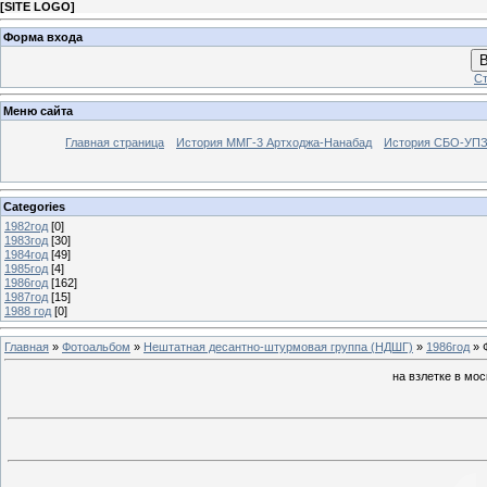
[
SITE LOGO
]
Форма входа
В
Ст
Меню сайта
Главная страница
История ММГ-3 Артходжа-Нанабад
История СБО-УПЗ 
Categories
1982год
[0]
1983год
[30]
1984год
[49]
1985год
[4]
1986год
[162]
1987год
[15]
1988 год
[0]
Главная
»
Фотоальбом
»
Нештатная десантно-штурмовая группа (НДШГ)
»
1986год
» 
на взлетке в мо