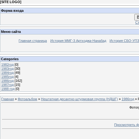
[
SITE LOGO
]
Форма входа
В
Ст
Меню сайта
Главная страница
История ММГ-3 Артходжа-Нанабад
История СБО-УПЗ 
Categories
1982год
[0]
1983год
[30]
1984год
[49]
1985год
[4]
1986год
[162]
1987год
[15]
1988 год
[0]
Главная
»
Фотоальбом
»
Нештатная десантно-штурмовая группа (НДШГ)
»
1986год
» 
Фотог
Просмотреть ф