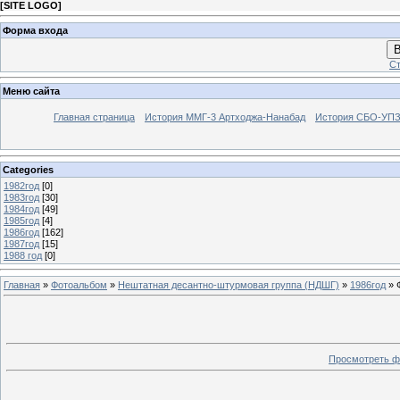
[
SITE LOGO
]
Форма входа
В
Ст
Меню сайта
Главная страница
История ММГ-3 Артходжа-Нанабад
История СБО-УПЗ 
Categories
1982год
[0]
1983год
[30]
1984год
[49]
1985год
[4]
1986год
[162]
1987год
[15]
1988 год
[0]
Главная
»
Фотоальбом
»
Нештатная десантно-штурмовая группа (НДШГ)
»
1986год
» 
Просмотреть ф