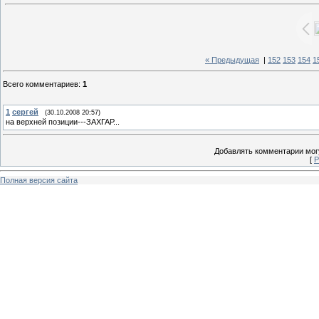
« Предыдущая
|
152
153
154
1
Всего комментариев
:
1
1
сергей
(30.10.2008 20:57)
на верхней позиции---ЗАХГАР...
Добавлять комментарии могу
[
Р
Полная версия сайта