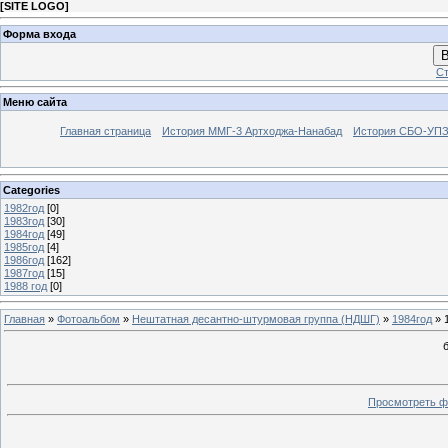
[
SITE LOGO
]
Форма входа
В
Ст
Меню сайта
Главная страница
История ММГ-3 Артходжа-Нанабад
История СБО-УПЗ 
Categories
1982год
[0]
1983год
[30]
1984год
[49]
1985год
[4]
1986год
[162]
1987год
[15]
1988 год
[0]
Главная
»
Фотоальбом
»
Нештатная десантно-штурмовая группа (НДШГ)
»
1984год
» 
Просмотреть ф