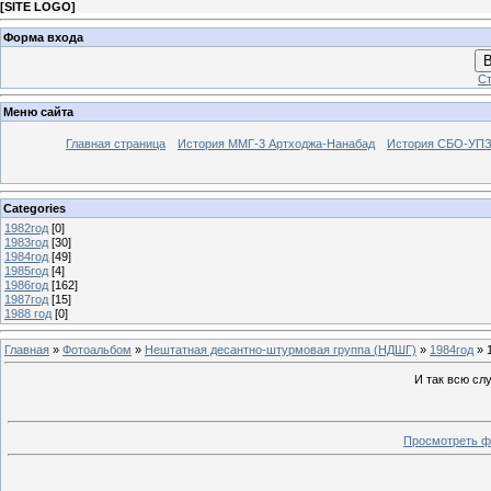
[
SITE LOGO
]
Форма входа
В
Ст
Меню сайта
Главная страница
История ММГ-3 Артходжа-Нанабад
История СБО-УПЗ 
Categories
1982год
[0]
1983год
[30]
1984год
[49]
1985год
[4]
1986год
[162]
1987год
[15]
1988 год
[0]
Главная
»
Фотоальбом
»
Нештатная десантно-штурмовая группа (НДШГ)
»
1984год
» 
И так всю слу
Просмотреть ф