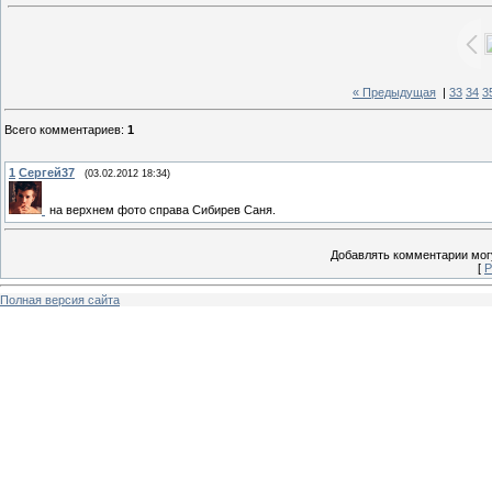
« Предыдущая
|
33
34
3
Всего комментариев
:
1
1
Сергей37
(03.02.2012 18:34)
на верхнем фото справа Сибирев Саня.
Добавлять комментарии могу
[
Р
Полная версия сайта