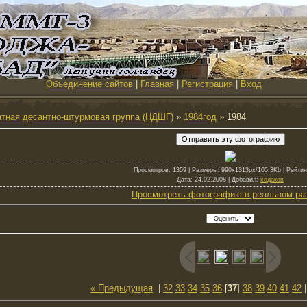
Объединение сайтов
|
Главная
|
Регистрация
|
Вход
тная десантно-штурмовая группа (НДШГ)
»
1984год
» 1984
Просмотров
: 1359 |
Размеры
: 990x1313px/105.3Kb |
Рейтин
Дата
: 24.02.2008 |
Добавил
:
ходаков
Просмотреть фотографию в реальном ра
« Предыдущая
|
32
33
34
35
36
[
37
]
38
39
40
41
42