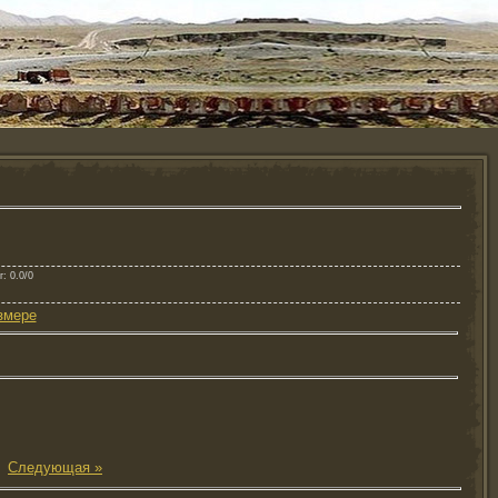
г
: 0.0/0
змере
|
Следующая »