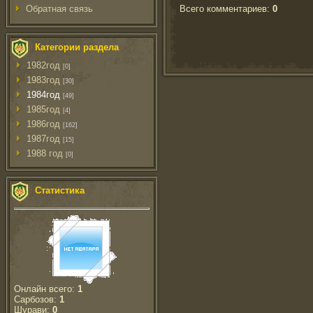
Всего комментариев
:
0
Обратная связь
Категории раздела
1982год
[0]
1983год
[30]
1984год
[49]
1985год
[4]
1986год
[162]
1987год
[15]
1988 год
[0]
Статистика
Онлайн всего:
1
Сарбозов:
1
Шурави:
0