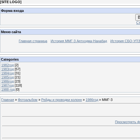
[
SITE LOGO
]
Форма входа
В
Ст
Меню сайта
Главная страница
История ММГ-3 Артходжа-Нанабад
История СБО-УПЗ 
Categories
1982год
[2]
1983год
[57]
1984год
[31]
1985год
[21]
1986год
[23]
1987год
[118]
1988 год
[0]
Главная
»
Фотоальбом
»
Рейды и проводки колонн
»
1986год
» ММГ-3
Просмотреть ф