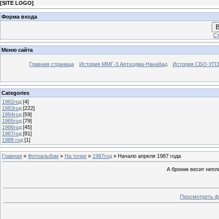
[
SITE LOGO
]
Форма входа
В
Ст
Меню сайта
Главная страница
История ММГ-3 Артходжа-Нанабад
История СБО-УПЗ 
Categories
1982год
[4]
1983год
[222]
1984год
[59]
1985год
[79]
1986год
[45]
1987год
[81]
1988 год
[1]
Главная
»
Фотоальбом
»
На точке
»
1987год
» Начало апреля 1987 года
А броник весит непл
Просмотреть ф