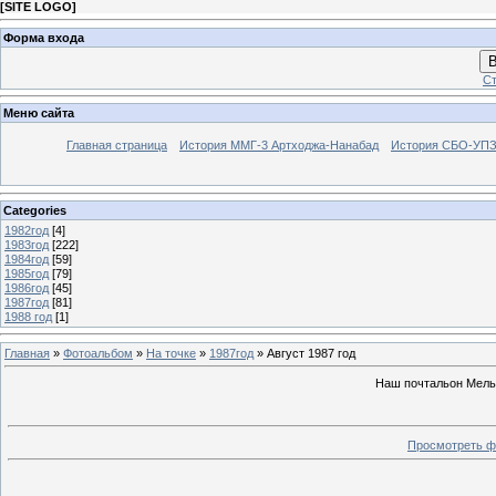
[
SITE LOGO
]
Форма входа
В
Ст
Меню сайта
Главная страница
История ММГ-3 Артходжа-Нанабад
История СБО-УПЗ 
Categories
1982год
[4]
1983год
[222]
1984год
[59]
1985год
[79]
1986год
[45]
1987год
[81]
1988 год
[1]
Главная
»
Фотоальбом
»
На точке
»
1987год
» Август 1987 год
Наш почтальон Мельн
Просмотреть ф